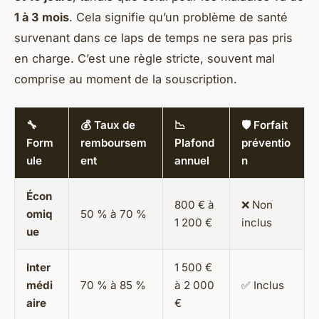
1 à 3 mois
. Cela signifie qu’un problème de santé
survenant dans ce laps de temps ne sera pas pris
en charge. C’est une règle stricte, souvent mal
comprise au moment de la souscription.
🔧
💰 Taux de
📉
🛡️ Forfait
Form
remboursem
Plafond
préventio
ule
ent
annuel
n
Écon
800 € à
❌ Non
omiq
50 % à 70 %
1 200 €
inclus
ue
Inter
1 500 €
médi
70 % à 85 %
à 2 000
✅ Inclus
aire
€