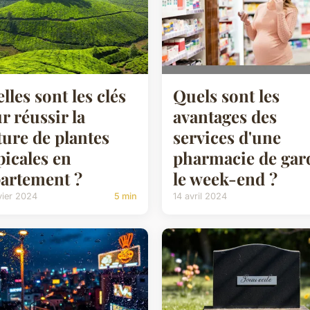
Quels sont les
lles sont les clés
avantages des
r réussir la
services d'une
ture de plantes
pharmacie de gar
picales en
le week-end ?
artement ?
14 avril 2024
vier 2024
5 min