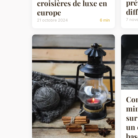
pré
croisières de luxe en
dif
europe
7 nov
21 octobre 2024
6 min
Com
min
sur
un 
bas