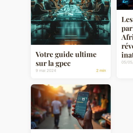
Les
par
Afr
rév
Votre guide ultime
ina
sur la gpec
05/05
9 mai 2024
2 min