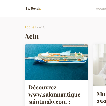
Accuei
Accueil
› Actu
Actu
Découvrez
Mut
www.salonnautique
ass
saintmalo.com :