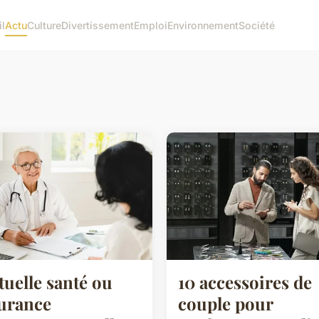
l
Actu
Culture
Divertissement
Emploi
Environnement
Société
uelle santé ou
10 accessoires de
urance
couple pour