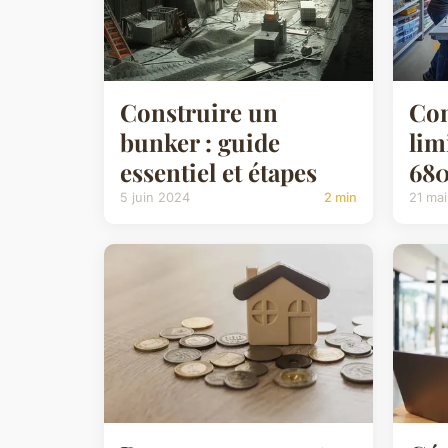
Construire un
Con
bunker : guide
lim
essentiel et étapes
680
5 juin 2024
2 min
21 ma