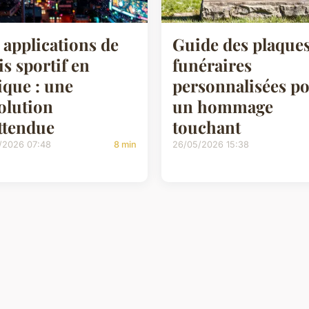
 applications de
Guide des plaque
is sportif en
funéraires
ique : une
personnalisées p
olution
un hommage
ttendue
touchant
/2026 07:48
8 min
26/05/2026 15:38