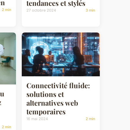
en
tendances et stylés
2 min
27 octobre 2024
3 min
Connectivité fluide:
au
solutions et
z
alternatives web
temporaires
16 mai 2024
2 min
2 min