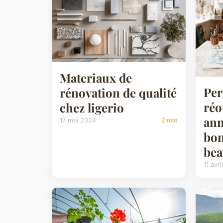
Materiaux de
Per
rénovation de qualité
réo
chez ligerio
ann
17 mai 2024
2 min
bon
bea
11 avr