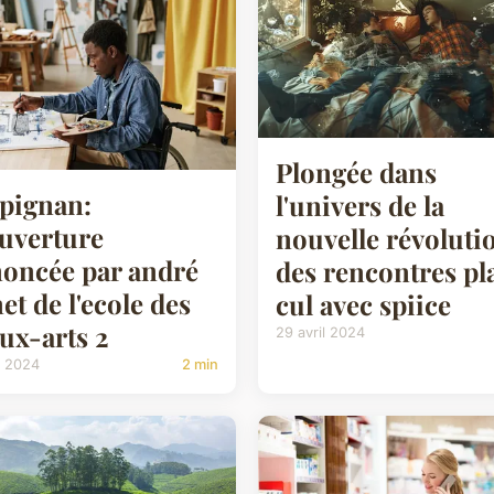
Plongée dans
pignan:
l'univers de la
uverture
nouvelle révoluti
oncée par andré
des rencontres pl
et de l'ecole des
cul avec spiice
ux-arts 2
29 avril 2024
il 2024
2 min