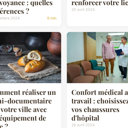
voyance : quelles
renforcer votre li
férences ?
20 avril 2024
embre 2024
6 min
ment réaliser un
Confort médical 
i-documentaire
travail : choisisse
 votre ville avec
vos chaussures
équipement de
d'hôpital
e ?
29 avril 2024