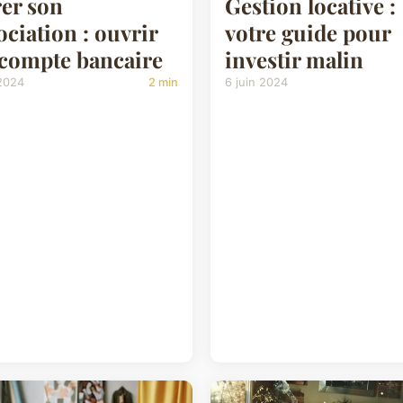
er son
Gestion locative :
ociation : ouvrir
votre guide pour
compte bancaire
investir malin
 2024
2 min
6 juin 2024