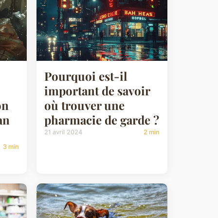
Pourquoi est-il
important de savoir
on
où trouver une
an
pharmacie de garde ?
21 avril 2024
2 min
3 min