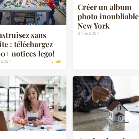
Créer un album
photo inoubliable
New York
struisez sans
8 mai 2024
ite : téléchargez
0+ notices lego!
i 2024
3 min