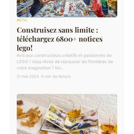
ACTU
Construisez sans limite :
téléchargez 6800+ notices
lego!
Avis aux constructeurs créatifs et passionnés de
LEGO ! Vous rêvez de repousser les frontières de
votre imagination ? No...
21 mai 2024
3 min de lecture