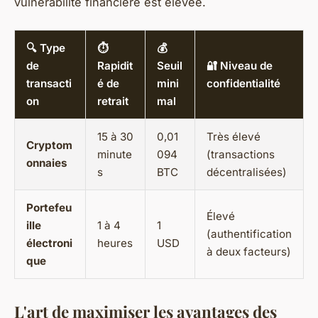
vulnérabilité financière est élevée.
🔍 Type
⏱️
💰
de
Rapidit
Seuil
🔐 Niveau de
transacti
é de
mini
confidentialité
on
retrait
mal
15 à 30
0,01
Très élevé
Cryptom
minute
094
(transactions
onnaies
s
BTC
décentralisées)
Portefeu
Élevé
ille
1 à 4
1
(authentification
électroni
heures
USD
à deux facteurs)
que
L'art de maximiser les avantages des