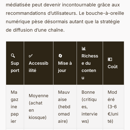
médiatisée peut devenir incontournable grâce aux
recommandations d’utilisateurs. Le bouche-à-oreille
numérique pèse désormais autant que la stratégie
de diffusion d’une chaîne.
📊
🔍
✅
🔄
Richess
💶
Sup
Accessib
Mise à
e du
Coût
port
ilité
jour
conten
u
Ma
Mauv
Bonne
Mod
Moyenne
gaz
aise
(critiqu
éré
(achat
ine
(hebd
es,
(3-6
en
pap
omad
intervie
€/uni
kiosque)
ier
aire)
ws)
té)