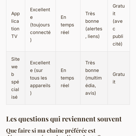
Gratu
Excellent
App
Très
it
e
En
lica
bonne
(ave
(toujours
temps
tion
(alertes
c
connecté
réel
TV
, liens)
publi
)
cité)
Site
Excellent
Très
we
e (sur
En
bonne
b
Gratu
tous les
temps
(multim
spé
it
appareils
réel
édia,
cial
)
avis)
isé
Les questions qui reviennent souvent
Que faire si ma chaîne préférée est